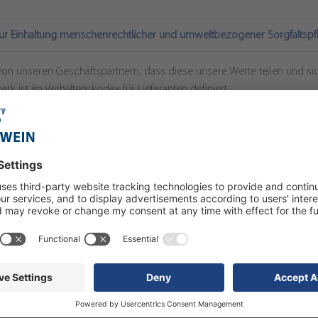
ur Einhaltung menschenrechtlicher und umweltbezogener Sorgfaltspfl
von unseren Geschäftspartnern, dass diese unsere Werte teilen und si
k ist im Verhaltenskodex für Lieferanten definiert.
ranten
 Regeln und internen Vorgaben hat bei uns höchste Priorität. Nur we
zen wir unser Unternehmen, unsere Mitarbeiter und unsere Geschäftspa
 unsere Grundsätze können wir nicht dulden.
Aus diesem Grund leben wir eine offene Fehlerkultur, versuchen potenz
eren und tragen mit unserem Hinweisgebersystem dazu bei, dass dies
egistriert oder auch anonym.