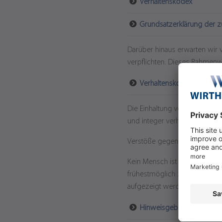
Verhaltenskodex
Grundsatzerklärung der z
Darüber hinaus erwarten wir 
verpflichten. Dieses Rahmenwer
Verhaltenskodex für Liefe
Die Einhaltung von Gesetzen,
und integer verhalten, schüt
Verstöße gegen Gesetze oder
Kein Mensch ist ohne Fehler. 
frühestmöglich zu identifizi
aufgezeigt werden können – r
Hinweisgebersystem