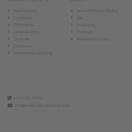
Wirthwein Medical
Karriere
Nachhaltigkeit
Darum Wirthwein Medical
Compliance
Jobs
Philosophie
Ausbildung
Zahlen & Fakten
Praktikum
Standorte
Mitarbeiter-Interviews
Geschichte
Unternehmensführung
+49 6151 919-0
info@wirthwein-medical.com