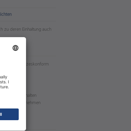
ichten
ch zu deren Einhaltung auch
nn wir uns gesetzeskonform
rtner.
ielles Fehlverhalten
e uns als Unternehmen