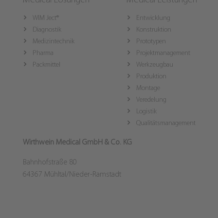
Medical Lösungen
Medical Leistungen
WIM Ject®
Entwicklung
Diagnostik
Konstruktion
Medizintechnik
Prototypen
Pharma
Projektmanagement
Packmittel
Werkzeugbau
Produktion
Montage
Veredelung
Logistik
Qualitätsmanagement
Wirthwein Medical GmbH & Co. KG
Bahnhofstraße 80
64367 Mühltal/Nieder-Ramstadt