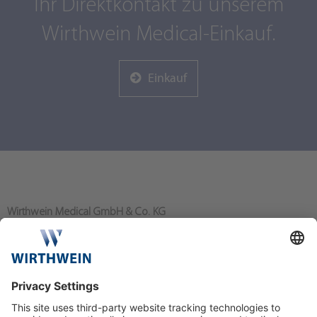
Ihr Direktkontakt zu unserem
Wirthwein Medical-Einkauf.
Einkauf
Wirthwein Medical GmbH & Co. KG
Bahnhofstraße 80
64367 Mühltal/Nieder-Ramstadt
+49 6151 919-0
info@wirthwein-medical.com