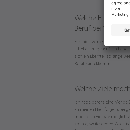
Welche Erfahrunge
Beruf bei Wirthwe
Für mich war es nie ein Proble
arbeiten zu gehen“. Ich habe 
sich ein Elternteil so lange w
Beruf zurückkommt.
Welche Ziele möch
Ich habe bereits eine Menge Z
an meinen Nachfolger übergeb
möchte so viel wie möglich v
konnte, weitergeben. Auch is