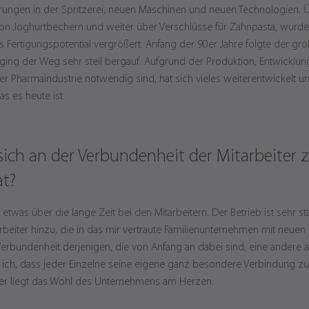
erungen in der Spritzerei, neuen Maschinen und neuen Technologien. Ü
von Joghurtbechern und weiter über Verschlüsse für Zahnpasta, wurd
 Fertigungspotential vergrößert. Anfang der 90er Jahre folgte der g
 ging der Weg sehr steil bergauf. Aufgrund der Produktion, Entwickl
der Pharmaindustrie notwendig sind, hat sich vieles weiterentwickelt u
s es heute ist.
 sich an der Verbundenheit der Mitarbeite
at?
h etwas über die lange Zeit bei den Mitarbeitern. Der Betrieb ist seh
arbeiter hinzu, die in das mir vertraute Familienunternehmen mit neuen
erbundenheit derjenigen, die von Anfang an dabei sind, eine andere al
ch, dass jeder Einzelne seine eigene ganz besondere Verbindung zu 
ier liegt das Wohl des Unternehmens am Herzen.