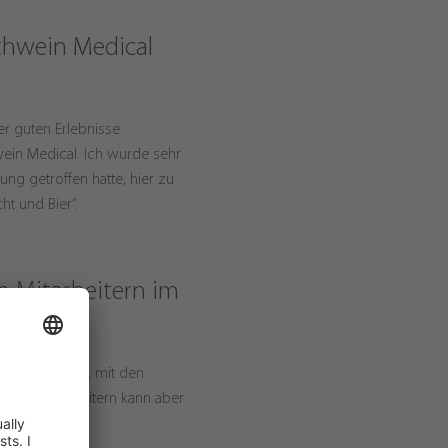
rthwein Medical
er guten Erlebnisse
wein Medical. Ich wurde sehr
ng getroffen hatte, hier zu
t und Bier“.
 Mitarbeitern im
inde es super, mit den
ngen Mitarbeitern kann aber