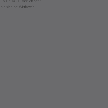
H & Co. KG zusätzlich sehr
 sie sich bei Wirthwein