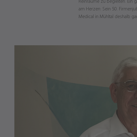
Reinräume zu begleiten. Ein 
am Herzen: Sein 50. Firmenjub
Medical in Mühltal deshalb ga