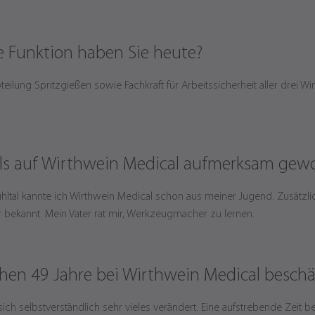
he Funktion haben Sie heute?
bteilung Spritzgießen sowie Fachkraft für Arbeitssicherheit aller drei W
als auf Wirthwein Medical aufmerksam gew
ltal kannte ich Wirthwein Medical schon aus meiner Jugend. Zusätz
 bekannt. Mein Vater rat mir, Werkzeugmacher zu lernen.
schen 49 Jahre bei Wirthwein Medical besch
 sich selbstverständlich sehr vieles verändert. Eine aufstrebende Zeit