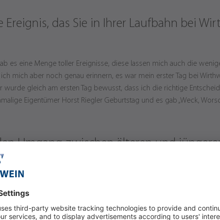
e Ereignis, das Sie in Ihrer Laufbahn bei Wi
 gab es eine Menge toller Ereignisse, diese lassen mich auch die wenig
 ich mich aber noch genau erinnern, es war mein erster Tag bei Wirth
wurde gleich am ersten Tag bewusst, dass ich die richtige Entscheidu
damalige Eigentümer Horst Riegler Geburtstag und es gab „Weck, Worsch
den Umgang zwischen älteren und jüngeren
den Umgang mit jungen sowie älteren Menschen sehr angenehm. Ich f
gen zu dürfen und mein Wissen weitergeben zu können. Gerade von ju