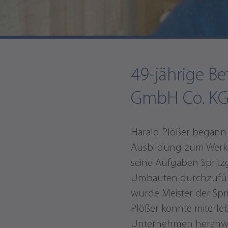
Harald Plöß
49-jährige Be
GmbH Co. KG
Harald Plößer begann 
Ausbildung zum Werkz
seine Aufgaben Spritz
Umbauten durchzuführe
wurde Meister der Spri
Plößer konnte miterle
Unternehmen heranw