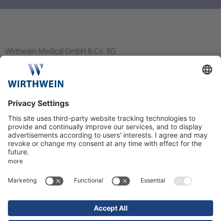
Wirthwein Medical GmbH & Co. KG
Bahnhofstraße 80
64367 Mühltal/Nieder-Ramstadt
+49 6151 919-0
info@wirthwein-medical.com
Mehr zu den Aktivitäten der Wirthwein-Gruppe finden Sie auf den
sozialen Kanälen: