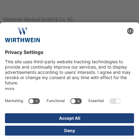
Wirthwein Medical GmbH & Co. KG
Bahnhofstraße 80
64367 Mühltal/Nieder-Ramstadt
+49 6151 919-0
info@wirthwein-medical.com
Mehr zu den Aktivitäten der Wirthwein-Gruppe finden Sie auf den
sozialen Kanälen: