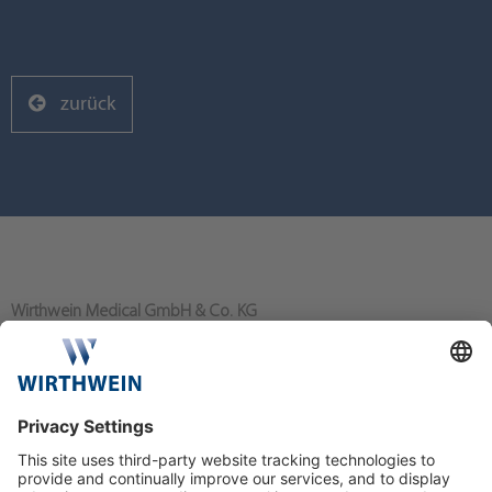
zurück
Wirthwein Medical GmbH & Co. KG
Bahnhofstraße 80
64367 Mühltal/Nieder-Ramstadt
+49 6151 919-0
info@wirthwein-medical.com